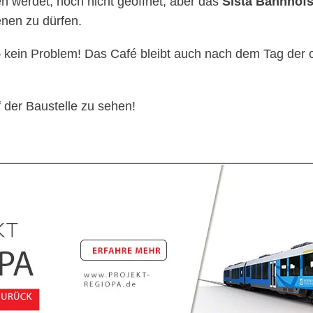
 werdet, noch nicht geöffnet, aber das
Sista Bahnhofs
enen zu dürfen.
 – kein Problem! Das Café bleibt auch nach dem Tag der o
 der Baustelle zu sehen!