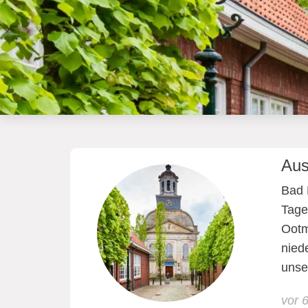
Aus
Bad 
Tage
Ootm
nied
unse
vor 