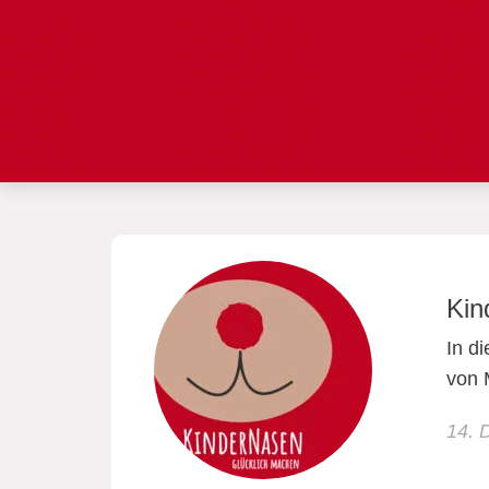
Kin
In d
von
14. 