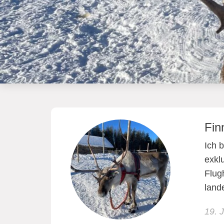
Fin
Ich 
exkl
Flug
land
19. 