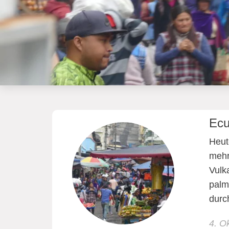
Ecu
Heut
mehr
Vulk
palm
durc
4. O