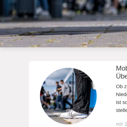
Mob
Übe
Ob z
Nied
ist 
stel
vor 