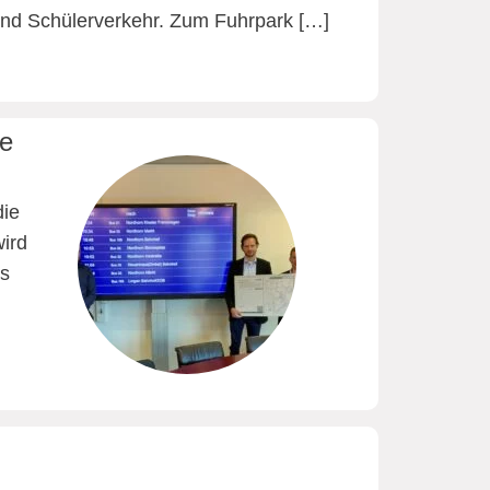
 und Schülerverkehr. Zum Fuhrpark […]
le
die
wird
as