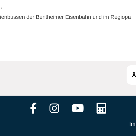
…
inienbussen der Bentheimer Eisenbahn und im Regiopa
Ä
Im