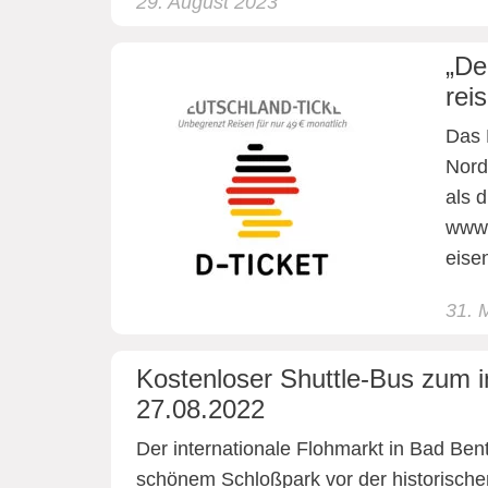
29. August 2023
„De
rei
Das 
Nord
als d
www.
eise
31. 
Kostenloser Shuttle-Bus zum 
27.08.2022
Der internationale Flohmarkt in Bad Ben
schönem Schloßpark vor der historischen