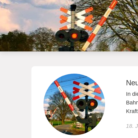
Neu
In d
Bahn
Kraf
18. 