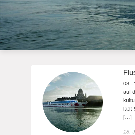
Flu
08.–
auf 
kult
lädt
[…]
18. 