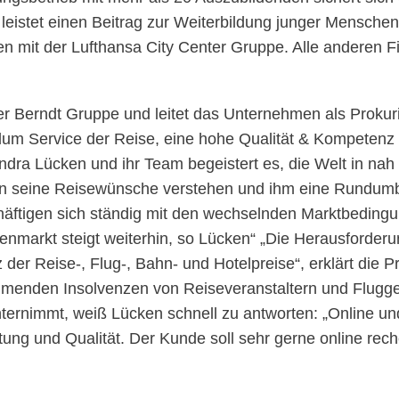
 leistet einen Beitrag zur Weiterbildung junger Mensch
n mit der Lufthansa City Center Gruppe. Alle anderen F
 der Berndt Gruppe und leitet das Unternehmen als Prokur
dum Service der Reise, eine hohe Qualität & Kompetenz d
andra Lücken und ihr Team begeistert es, die Welt in nah
en seine Reisewünsche verstehen und ihm eine Rundum
häftigen sich ständig mit den wechselnden Marktbedingu
enmarkt steigt weiterhin, so Lücken“ „Die Herausforderu
der Reise-, Flug-, Bahn- und Hotelpreise“, erklärt die Pr
menden Insolvenzen von Reiseveranstaltern und Flugges
rnimmt, weiß Lücken schnell zu antworten: „Online und 
tung und Qualität. Der Kunde soll sehr gerne online re