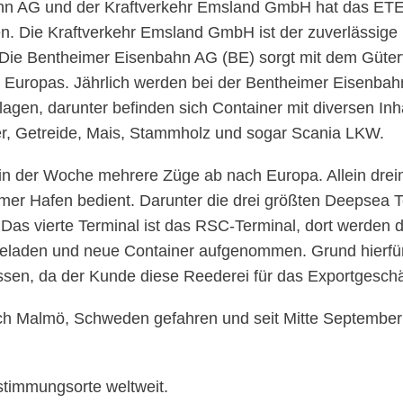
n AG und der Kraftverkehr Emsland GmbH hat das ETEC
n. Die Kraftverkehr Emsland GmbH ist der zuverlässige 
 Die Bentheimer Eisenbahn AG (BE) sorgt mit dem Güterv
halb Europas. Jährlich werden bei der Bentheimer Eisen
gen, darunter befinden sich Container mit diversen I
er, Getreide, Mais, Stammholz und sogar Scania LKW.
in der Woche mehrere Züge ab nach Europa. Allein dr
mer Hafen bedient. Darunter die drei größten Deepsea T
s vierte Terminal ist das RSC-Terminal, dort werden di
eladen und neue Container aufgenommen. Grund hierfür 
sen, da der Kunde diese Reederei für das Exportgeschäft
ch Malmö, Schweden gefahren und seit Mitte September
stimmungsorte weltweit.