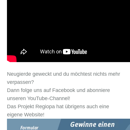
Neugierde geweckt und du möchtest nichts mehr
verpassen?
Dann folge uns auf Facebook und abonniere
unseren YouTube-Channel!
Das Projekt Regiopa hat übrigens auch eine
eigene Website!