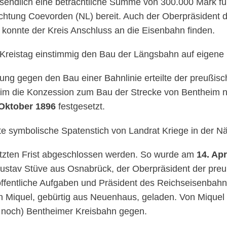
ussendlich eine beträchtliche Summe von 300.000 Mark f
chtung Coevorden (NL) bereit. Auch der Oberpräsident 
 konnte der Kreis Anschluss an die Eisenbahn finden.
Kreistag einstimmig den Bau der Längsbahn auf eigene
ung gegen den Bau einer Bahnlinie erteilte der preußis
im die Konzession zum Bau der Strecke von Bentheim n
Oktober 1896
festgesetzt.
ste symbolische Spatenstich von Landrat Kriege in der 
etzten Frist abgeschlossen werden. So wurde am
14. Apr
ustav Stüve aus Osnabrück, der Oberpräsident der preu
öffentliche Aufgaben und Präsident des Reichseisenbahn
n Miquel, gebürtig aus Neuenhaus, geladen. Von Miquel
s noch) Bentheimer Kreisbahn gegen.