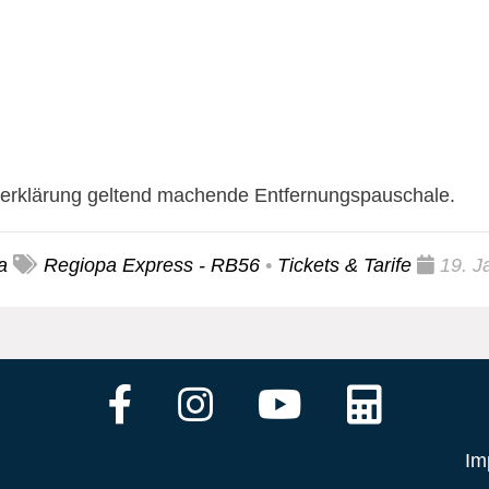
uererklärung geltend machende Entfernungspauschale.
a
Regiopa Express - RB56
•
Tickets & Tarife
19. J
Im